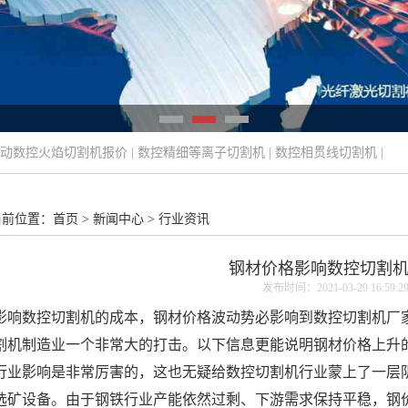
动数控火焰切割机报价
|
数控精细等离子切割机
|
数控相贯线切割机
|
当前位置：
首页
>
新闻中心
>
行业资讯
钢材价格影响数控切割
发布时间：2021-03-29 16:59:2
影响
数控切割机
的成本，钢材价格波动势必影响到数控切割机厂
割机制造业一个非常大的打击。以下信息更能说明钢材价格上升
行业影响是非常厉害的，这也无疑给数控切割机行业蒙上了一层
选矿设备。由于钢铁行业产能依然过剩、下游需求保持平稳，钢