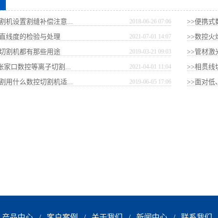
割机设置割缝补偿注意...
2018-06-26 07:06
>>便携
机直线度的检验与处理
2021-07-01 14:07
>>数控火
子切割机都有那些用途
2019-03-21 09:03
>>管材激
-张家口数控等离子切割...
2021-04-01 11:04
>>相贯线
割用什么数控切割机适...
2019-06-05 17:06
>>面对低
产品中心
/
客户案例
/
关于我们
/
新闻中心
/
联系我们