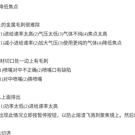
降低焦点
上的金属毛刺很难除
1)进给速率太高(2)气压太低(3)气体不纯(4)焦点太高
1)减小进给速率(2)加大气压(3)使用更纯的气体(4)降低焦点
材切口处一边上有毛刺
)喷嘴对中不正确(2)喷嘴口有缺陷
)对中喷嘴(2)换喷嘴
从上面排出
1)功率太低(2)进给速率太高
出现此情况立即按暂停按钮，以防止熔渣飞溅到聚焦镜上。然后
未切透