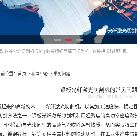
动数控火焰切割机报价
|
数控精细等离子切割机
|
数控相贯线切割机
|
当前位置：
首页
>
新闻中心
>
常见问题
钢板光纤激光切割机的常见问
发布时间：2018-06-17 23:53:1
起来的高新技术——
光纤激光切割机
，以其加工速度快、稳定
切割方法之一，钢板光纤激光切割机利用经聚焦的高功率密度激
，同时借助与光束同轴的高速气流吹除熔融物质，从而实现将工
板、镀铝锌板、铜等多种金属材料的快速切割，在工业生产中得