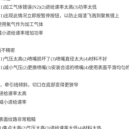
)加工气体错误(N2)(2)进给速率太高(3)功率太低
(1)出现此情况立即按暂停按钮，以防止熔渣飞溅到聚焦镜上
用氧气作为加工气体
小进给速率增加功率
面不精密
1)气压太高(2)喷嘴损坏了(3)喷嘴直径太大(4)材料不好
1)减小气压(2)更换喷嘴(3)安装合适的喷嘴(4)使用表面平滑均匀
，牵引线倾斜，切口在底部变得更狭窄
进给速率太高
减小进给速率
割表面纹路非常粗糙
)焦点太高(2)气压太高(3)进给速率太低(4)材料太热