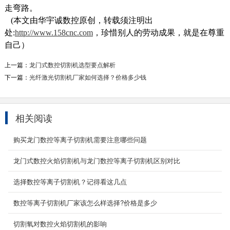
走弯路。
(本文由华宇诚数控原创，转载须注明出
处:
http://www.158cnc.com
，珍惜别人的劳动成果，就是在尊重
自己）
上一篇：
龙门式数控切割机选型要点解析
下一篇：
光纤激光切割机厂家如何选择？价格多少钱
12000w光纤激光切割机
产品简介 12000W光纤激光切割机是光纤激
相关阅读
光技术与数字控制技术完美融合，研发出这款
12000瓦光纤激光切...
购买龙门数控等离子切割机需要注意哪些问题
2024-04-07
龙门式数控火焰切割机与龙门数控等离子切割机区别对比
便携式数控切割机
YCBX-1530型(小型，微型，小蜜蜂)便携式数控
选择数控等离子切割机？记得看这几点
切割机/便携式数控火焰切割机/便携式数控等离
数控等离子切割机厂家该怎么样选择?价格是多少
子切割机 ...
2021-02-12
切割氧对数控火焰切割机的影响