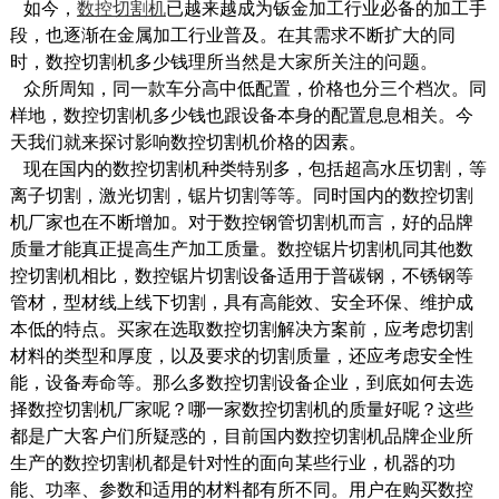
如今，
数控切割机
已越来越成为钣金加工行业必备的加工手
段，也逐渐在金属加工行业普及。在其需求不断扩大的同
时，数控切割机多少钱理所当然是大家所关注的问题。
众所周知，同一款车分高中低配置，价格也分三个档次。同
样地，数控切割机多少钱也跟设备本身的配置息息相关。今
天我们就来探讨影响数控切割机价格的因素。
现在国内的数控切割机种类特别多，包括超高水压切割，等
离子切割，激光切割，锯片切割等等。同时国内的数控切割
机厂家也在不断增加。对于数控钢管切割机而言，好的品牌
质量才能真正提高生产加工质量。数控锯片切割机同其他数
控切割机相比，数控锯片切割设备适用于普碳钢，不锈钢等
管材，型材线上线下切割，具有高能效、安全环保、维护成
本低的特点。买家在选取数控切割解决方案前，应考虑切割
材料的类型和厚度，以及要求的切割质量，还应考虑安全性
能，设备寿命等。那么多数控切割设备企业，到底如何去选
择数控切割机厂家呢？哪一家数控切割机的质量好呢？这些
都是广大客户们所疑惑的，目前国内数控切割机品牌企业所
生产的数控切割机都是针对性的面向某些行业，机器的功
能、功率、参数和适用的材料都有所不同。用户在购买数控