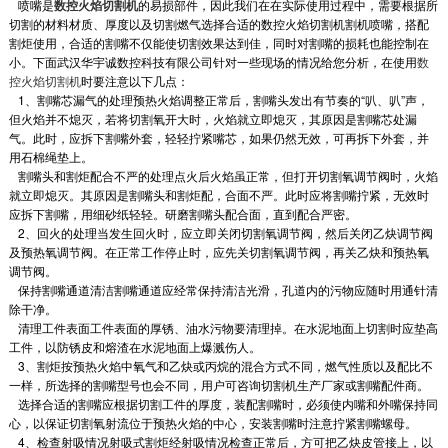
喷嘴是
数控火焰切割机
的易损部件，因此我们在在实际使用过程中，需要根据所
切割的材料材质、厚度以及切割燃气选择合适的数控火焰切割机割机喷嘴，搭配
割炬使用，合适的割嘴不仅能使切割效果达到佳，同时对割嘴的损耗也能控制在
小。下面武汉华宇诚数控科技有限公司针对一些现场的情况给您分析，在使用
数
控火焰切割机
时要注意以下几点：
1、割嘴芯漏气的处理预热火焰调整正常后，割嘴头发出有节奏的“叭、叭”声，
但火焰并不熄灭，若将切割氧开大时，火焰就立即熄灭，其原因是割嘴芯处漏
气。此时，应拆下割嘴外套，轻轻拧紧嘴芯，如果仍然无效，可再拆下外套，并
用石棉绳垫上。
割嘴头和割炬配合不严的处理点火后火焰虽正常，但打开切割氧调节阀时，火焰
就立即熄灭。其原因是割嘴头和割炬配，合面不严。此时应将割嘴拧紧，无效时
应拆下割嘴，用细砂纸轻轻。研磨割嘴头配合面，直到配合严密。
2、回火的处理当发生回火时，应立即关闭切割氧调节阀，然后关闭乙炔调节阀
及预热氧调节阀。在正常工作停止时，应先关切割氧调节阀，再关乙炔和预热氧
调节阀。
保持割嘴通道清洁割嘴通道应经常保持清洁光滑，孔道内的污物应随时用通针清
除干净。
清理工件表面工件表面的厚锈、油水污物要清理掉。在水泥地面上切割时应垫高
工件，以防锈皮和熔渣在水泥地面上爆溅伤人。
3、割炬按预热火焰中氧气和乙炔或丙烷的混合方式不同，燃气性质以及配比不
一样，所选择的割嘴型号也会不同，用户可咨询切割机生产厂家或割嘴配件商。
选择合适的割嘴应根据切割工件的厚度，装配割嘴时，必须使内嘴和外嘴保持同
心，以保证切割氧射流位于预热火焰的中心，安装割嘴时注意拧紧割嘴螺母。
4、检查射吸情况射吸式割炬经射吸情况检查正常后，方可把乙炔皮管接上，以