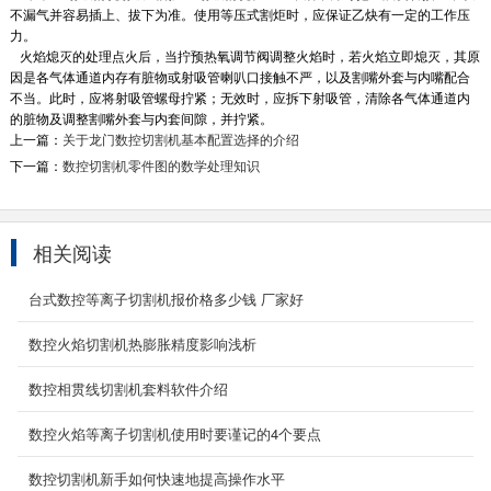
不漏气并容易插上、拔下为准。使用等压式割炬时，应保证乙炔有一定的工作压
力。
火焰熄灭的处理点火后，当拧预热氧调节阀调整火焰时，若火焰立即熄灭，其原
因是各气体通道内存有脏物或射吸管喇叭口接触不严，以及割嘴外套与内嘴配合
不当。此时，应将射吸管螺母拧紧；无效时，应拆下射吸管，清除各气体通道内
的脏物及调整割嘴外套与内套间隙，并拧紧。
上一篇：
关于龙门数控切割机基本配置选择的介绍
下一篇：
数控切割机零件图的数学处理知识
相关阅读
龙门式数控火焰切割机
台式数控等离子切割机报价格多少钱 厂家好
我们郑重承诺： 本公司所售切割机均为配置稳定
的设备，不会随便追逐利润，降低配置。 我们采
数控火焰切割机热膨胀精度影响浅析
取换...
数控相贯线切割机套料软件介绍
2020-05-13
数控火焰等离子切割机使用时要谨记的4个要点
12000w光纤激光切割机
产品简介 12000W光纤激光切割机是光纤激
数控切割机新手如何快速地提高操作水平