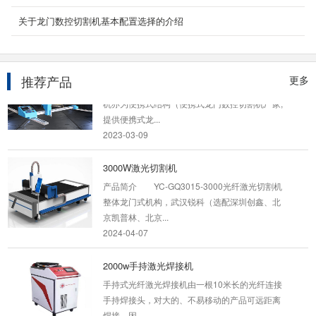
光技术与数字控制技术完美融合，研发出这款
12000瓦光纤激光切...
关于龙门数控切割机基本配置选择的介绍
2024-04-07
便携式龙门数控切割机
推荐产品
更多
产品简介 YC-BXLM-6025该轻型龙门数控切割
机亦为便携式结构（便携式龙门数控切割机厂家,
提供便携式龙...
2023-03-09
3000W激光切割机
产品简介 YC-GQ3015-3000光纤激光切割机
整体龙门式机构，武汉锐科（选配深圳创鑫、北
京凯普林、北京...
2024-04-07
2000w手持激光焊接机
手持式光纤激光焊接机由一根10米长的光纤连接
手持焊接头，对大的、不易移动的产品可远距离
焊接，因...