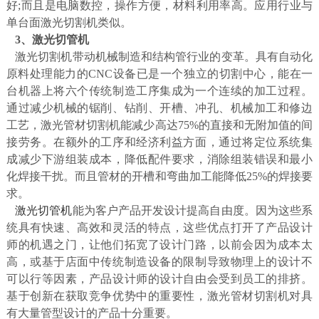
好;而且是电脑数控，操作方便，材料利用率高。应用行业与
单台面激光切割机类似。
3、激光切管机
激光切割机带动机械制造和结构管行业的变革。具有自动化
原料处理能力的CNC设备已是一个独立的切割中心，能在一
台机器上将六个传统制造工序集成为一个连续的加工过程。
通过减少机械的锯削、钻削、开槽、冲孔、机械加工和修边
工艺，激光管材切割机能减少高达75%的直接和无附加值的间
接劳务。在额外的工序和经济利益方面，通过将定位系统集
成减少下游组装成本，降低配件要求，消除组装错误和最小
化焊接干扰。而且管材的开槽和弯曲加工能降低25%的焊接要
求。
激光切管机
能为客户产品开发设计提高自由度。因为这些系
统具有快速、高效和灵活的特点，这些优点打开了产品设计
师的机遇之门，让他们拓宽了设计门路，以前会因为成本太
高，或基于店面中传统制造设备的限制导致物理上的设计不
可以行等因素，产品设计师的设计自由会受到员工的排挤。
基于创新在获取竞争优势中的重要性，激光管材切割机对具
有大量管型设计的产品十分重要。