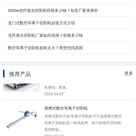
...
2022-12-31
3000w光纤激光切割机价格多少钱？知名厂家来报价
金属激光切管机
龙门式数控等离子切割机起弧方式介绍
产品名称/型号：YC-QG6022产品特性 满足用户
光纤激光切割机厂家如何选择？价格多少钱
进行圆管、方管切割以及异形加工。 1、能在主
管上切...
数控等离子切割机损耗太大？帮您找找原因
2026-03-13
2000W光纤激光切割机
产品名称：2000W光纤激光切割机 光纤2000W
推荐产品
更多
激光切割机主要采用龙门数控控制，双重伺服电
机驱动。配备...
2024-04-07
便携式数控等离子切割机
便携式数控火焰/等离子切割机可只选便携式数控
等离子切割机是一种高效率、轻巧价格经济的精
密切割设...
2021-02-12