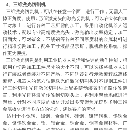
4、三维激光切割机
三维激光切割机，可以在任意一个面上进行工作，无需人工
掉正角度。使用U形管激光头的激光切割机，可以在立体的加
工对象上，进行各种工艺所需的加工。采用自动化机器人运
动技术，配以专业高精度激光头，激光输出功率稳定，加工
幅面大，可对钣金，不锈钢等各种不同厚度材的金属材料进
行精准切割加工，配备五寸液晶显示屏，脱机数控系统，操
作更为便捷。
三维激光切割是利用工业机器人灵活和快速的动作性能，根
据用户切割加工工件尺寸的大小不同，可以选择将机器人进
行正装或者倒装对不同产品、不同轨迹进行示教编程或离线
编程，机器人的第六轴装载光纤激光切割头对不规则工件进
行三维切割;光纤激光切割头上配备随动装置和光路传输装
置，利用光纤将激光传输到切割头上，再利用聚焦系统进行
聚焦，针对不同厚度的板材开发出多套聚焦系统对多种三维
金属板材进行多方位的切割，满足客户的需求。
适用于不锈钢、碳钢、合金钢、硅钢、镀锌钢板、镍钛合
金、铬镍铁合金、铝、铝合金、钛合金、铜等金属材料。广
泛应用于航空航天、汽车轮船、机械制造、电梯制造、广告