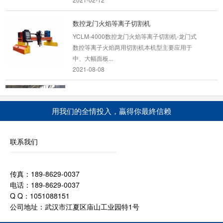
数控龙门火焰等离子切割机
YCLM-4000数控龙门火焰等离子切割机-龙门式
数控等离子火焰两用切割机本机型主要应用于
中、大幅面板...
2021-08-08
龙门式管板一体式数控切割机
设备描述： YCLM-GB龙门式板管两用切割机用
用我们的全情投入，贏得你最終信赖
于进行圆管的相贯线切割以及钢板的异形加工的
定制机型...
2020-09-06
联系我们
12000w光纤激光切割机
产品简介 12000W光纤激光切割机是光纤激
传真：189-8629-0037
光技术与数字控制技术完美融合，研发出这款
电话：189-8629-0037
12000瓦光纤激光切...
Q Q：1051088151
2024-04-07
公司地址：武汉市江夏区庙山工业园特1号