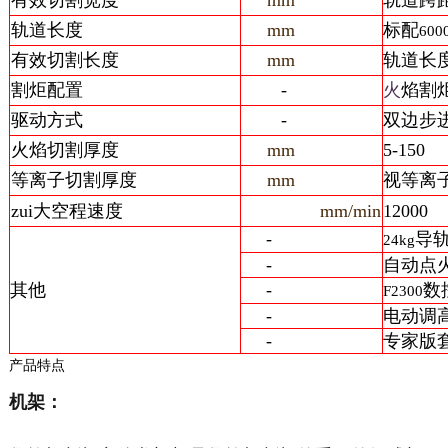
轨道长度
mm
标配
600
有效切割长度
mm
轨道长
割炬配置
-
火
焰割
驱动方式
-
双边步
火焰切割厚度
mm
5-150
等离子切割厚度
mm
视等离
zui大空程速度
mm/min
12000
-
导
24kg
-
自动点
其他
-
数
F2300
-
电动调
-
专家版
产品特点
机架：