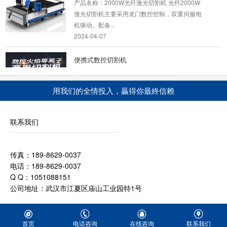
激光切割机主要采用龙门数控控制，双重伺服电
机驱动。配备...
2024-04-07
便携式数控切割机
YCBX-1530型(小型，微型，小蜜蜂)便携式数控
切割机/便携式数控火焰切割机/便携式数控等离
子切割机 ...
用我们的全情投入，贏得你最終信赖
2021-02-12
联系我们
台式数控等离子切割机
数控等离子切割机可加工的材料：可切割多种金
属板材、管材、主要适用于不锈钢、碳钢、合金
传真：189-8629-0037
钢...
电话：189-8629-0037
2020-05-13
Q Q：1051088151
公司地址：武汉市江夏区庙山工业园特1号
等离子相贯线切割机
等离子相贯线切割机该机广泛运用于建筑、化
首页
电话咨询
在线咨询
联系我们
工、造船、机械工程、冶金、电力等行业的管道