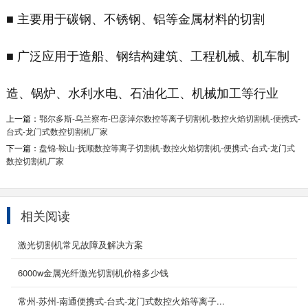
■ 主要用于碳钢、不锈钢、铝等金属材料的切割
■ 广泛应用于造船、钢结构建筑、工程机械、机车制
造、锅炉、水利水电、石油化工、机械加工等行业
等离子相贯线切割机
上一篇：
鄂尔多斯-乌兰察布-巴彦淖尔数控等离子切割机-数控火焰切割机-便携式-
等离子相贯线切割机该机广泛运用于建筑、化
台式-龙门式数控切割机厂家
工、造船、机械工程、冶金、电力等行业的管道
下一篇：
盘锦-鞍山-抚顺数控等离子切割机-数控火焰切割机-便携式-台式-龙门式
数控切割机厂家
结构件的切...
2023-03-09
龙门式管板一体式数控切割机
相关阅读
设备描述： YCLM-GB龙门式板管两用切割机用
于进行圆管的相贯线切割以及钢板的异形加工的
激光切割机常见故障及解决方案
定制机型...
2020-09-06
6000w金属光纤激光切割机价格多少钱
常州-苏州-南通便携式-台式-龙门式数控火焰等离子...
数控方管切割机