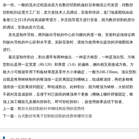
杂一些。一般的流水过程是由卖方在数控切割机做好后有物流公司发货，待数控
切割机到达需方工厂后，卖方派技术人员调试，安装和培训，龙门地基图纸由设
备签订之日3天内传真或邮寄需方，并且指导需方进行安装，因为数控切割机部分
的调试，安装由卖方完成。
首先是制作导轨，两列纵向导轨的中心距与横向跨度一致。安装时必须保证两
列纵向导轨的中心距和水平度。实际安装时，请按为使用单位提供的详细图纸来
进行。
最后是制作割台，割台通常有两种做法，一种是方格型，一种是顶尖型。方格
型割台是用一定宽度（80-120）和厚度（5-8）的扁铁，侧向相互搭接成方格。方
格大小可根据常用下料板材厚度及零件大小来确定，一般为100-150mm。顶尖型割
台既是将用铸铁制作的锥顶按一定距离固定到槽钢上，组成锥顶排，再把多根锥
顶排按一定距离排列固定，即组成割台。此种割台，因为锥顶为铸铁，火焰切割
不易对其造成损坏，且便于对已损坏的锥顶单个更换（槽钢上螺杆焊接固定，锥
顶上加工螺纹孔及横向拆卸孔，即可轻松拆卸），故使用效果远优于前者。
上一篇：
数控火焰切割机针对钢结构应用的优势性
下一篇：
台式数控等离子切割机切割的优势有哪些方面