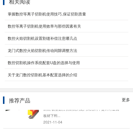
相关阅读
龙门式数控火焰切割机
掌握数控等离子切割机使用技巧,保证切割质量
龙门式数控火焰切割机是一种高效节能的切割设
备，适用于各种厚度的碳钢，不锈钢，以及有色
数控等离子切割机使用效率与那些因素有关
金属的板...
数控火焰切割机设置割缝补偿注意哪几点
2021-03-09
龙门式数控火焰切割机传动间隙调整方法
2000W光纤激光切割机
产品名称：2000W光纤激光切割机 光纤2000W
数控切割机操作系统配套U盘的选择与使用
激光切割机主要采用龙门数控控制，双重伺服电
机驱动。配备...
关于龙门数控切割机基本配置选择的介绍
2024-04-07
龙门式数控等离子切割机
推荐产品
更多
产品介绍：YCLM-4000B型龙门式数控等离子切
割机 该型数控切割机为龙门式结构，是针对金属
板材下料...
2021-11-04