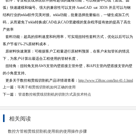
软件：专业相贯线系统软件拥有超强的建模功能，可以根据中心线（直线、圆
弧）快速建模和编号。强大的兼容性可以支持 AutoCAD sat 3D3S 并且可以与钢
结构行业的tekla软件完美对接。tekla功能，批量选择批量输出，一键生成加工代
码，从而避免了tekla转换成CAD在从CAD里建模的复杂程序提有效的提高了高生
产效率
套料功能：超高的排料速度和利用率，可实现扭转性套料方式，优化以后可以为
客户节省1%-2%原材料成本，
原材料快速测算：可根据客户工程量进行原材料预算，在客户未知管长的情况
下，为客户计算出最适合工程使用的管材长度，
扭转角：扭转角支持AWS支管内壁搭接主管外壁，和API主管内壁搭接支管内壁
的小角度支持。
更多关于数控相贯线切割机产品详情请查看：
http://www.158cnc.com/list-41-1.html
上一篇：
等离子相贯线切割机如何正确的使用
下一篇：
管道数控相贯线切割机的切割方式及技术特点
相关阅读
数控方管相贯线切割机使用前的使用操作步骤