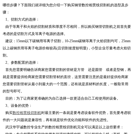
哪些步骤？下面我们就详细为您介绍一下购买钢管数控相贯线切割机的选型及步
骤：
1、切割方式的选择：
由于等离子和火焰的切割材质和厚度不尽相同，所以购买钢管切割机之前首先要
考虑的是切割方式及等离子电源的选择。
建议：15mm以下碳钢用等离子切割，10-25mm碳钢等离子火焰切割均可，25mm
以上碳钢所用等离子电源价格较高(且切割坡度较明显)，小型企业尽量考虑火焰切
割。
2、参数配置的选择：
首先您需要明确告诉商家您需要切割的管材是方管 还是圆管 或者是型钢，再
就是需要提供给商家您需要切割管材的直径，这里需要注意的是最好提供给商家
您需要切割管材从最小到最大的一个范围，还有就是原材料的长度，一般取常用
的型号即可。
目的：为了让商家更准确的为自己选择一款更适合自己工程使用的设备。
3、设备的优势：
购买
数控相贯线切割机
时最主要的一条就是要考虑设备软件优势，首先要考虑软
件的一大问题就是兼容性，再有就是软件优化功能和软件的先进性。
武汉华宇诚数控专业生产的数控相贯线切割机完全可以满足以上这些要求：