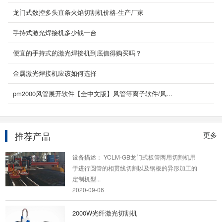
龙门式数控火焰等离子切割机
龙门式数控多头直条火焰切割机价格-生产厂家
龙门式数控火焰等离子切割机按结构来分可分为
重型龙门式数控切割机和经济/轻型数控龙门切割
手持式激光焊接机多少钱一台
机两种,...
2023-05-27
便宜的手持式的激光焊接机到底值得购买吗？
2000w手持激光焊接机
金属激光焊接机应该如何选择
手持式光纤激光焊接机由一根10米长的光纤连接
pm2000风管展开软件【全中文版】风管等离子软件/风...
手持焊接头，对大的、不易移动的产品可远距离
焊接，因...
2021-10-04
推荐产品
更多
龙门式管板一体式数控切割机
设备描述： YCLM-GB龙门式板管两用切割机用
于进行圆管的相贯线切割以及钢板的异形加工的
定制机型...
2020-09-06
2000W光纤激光切割机