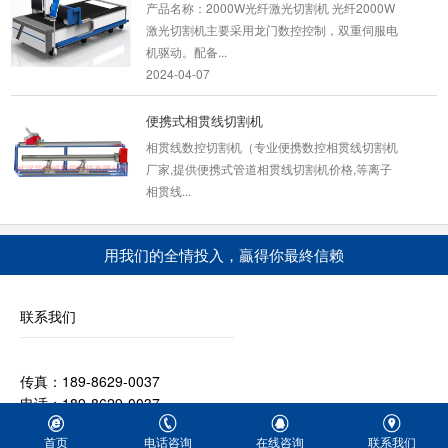
产品名称：2000W光纤激光切割机 光纤2000W
激光切割机主要采用龙门数控控制，双重伺服电
机驱动。配备...
2024-04-07
便携式相贯线切割机
相贯线数控切割机（专业便携数控相贯线切割机
厂家,提供便携式管道相贯线切割机价格,等离子
相贯线...
2023-03-09
用我们的全情投入，贏得你最終信赖
数控精细等离子切割机
一、设备简介该型数控精细等离子切割机为台式
龙门结构，采用双边驱动，具有人机界面，操作
联系我们
简单，惯性小...
2020-05-29
传真：189-8629-0037
小蜜蜂数控等离子切割机
电话：189-8629-0037
小蜜蜂数控切割机从切割方式上可分为小蜜蜂数
Q Q：1051088151
控火焰切割机(小蜜蜂火焰切割机)，小蜜蜂数控
首页
电话咨询
在线咨询
联系我们
公司地址：武汉市江夏区庙山工业园特1号