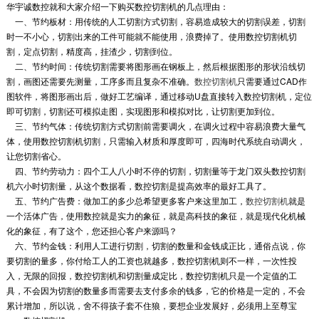
华宇诚数控就和大家介绍一下购买数控切割机的几点理由：
一、节约板材：用传统的人工切割方式切割，容易造成较大的切割误差，切割
时一不小心，切割出来的工件可能就不能使用，浪费掉了。使用数控切割机切
割，定点切割，精度高，挂渣少，切割到位。
二、节约时间：传统切割需要将图形画在钢板上，然后根据图形的形状沿线切
割，画图还需要先测量，工序多而且复杂不准确。
数控切割机
只需要通过CAD作
图软件，将图形画出后，做好工艺编译，通过移动U盘直接转入数控切割机，定位
即可切割，切割还可模拟走图，实现图形和模拟对比，让切割更加到位。
三、节约气体：传统切割方式切割前需要调火，在调火过程中容易浪费大量气
体，使用数控切割机切割，只需输入材质和厚度即可，四海时代系统自动调火，
让您切割省心。
四、节约劳动力：四个工人八小时不停的切割，切割量等于龙门双头数控切割
机六小时切割量，从这个数据看，数控切割是提高效率的最好工具了。
五、节约广告费：做加工的多少总希望更多客户来这里加工，
数控切割机
就是
一个活体广告，使用数控就是实力的象征，就是高科技的象征，就是现代化机械
化的象征，有了这个，您还担心客户来源吗？
六、节约金钱：利用人工进行切割，切割的数量和金钱成正比，通俗点说，你
要切割的量多，你付给工人的工资也就越多，数控切割机则不一样，一次性投
入，无限的回报，数控切割机和切割量成定比，数控切割机只是一个定值的工
具，不会因为切割的数量多而需要去支付多余的钱多，它的价格是一定的，不会
累计增加，所以说，舍不得孩子套不住狼，要想企业发展好，必须用上至尊宝