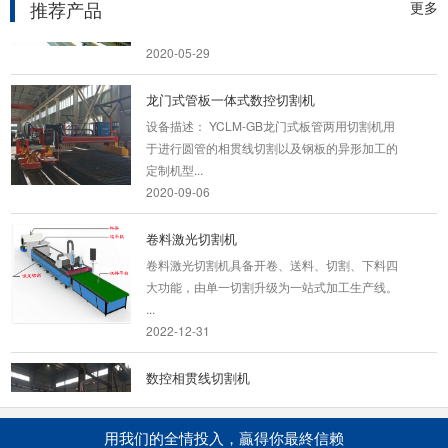
推荐产品
轴4联动数控相贯线切割机,等离子相贯线数控切
更多
割机,管子坡...
2020-05-29
龙门式管板一体式数控切割机
设备描述： YCLM-GB龙门式板管两用切割机用
于进行圆管的相贯线切割以及钢板的异形加工的
定制机型...
2020-09-06
卷料激光切割机
卷料激光切割机具备开卷、送料、切割、下料四
大功能，由单一切割升级为一站式加工生产线。
...
2022-12-31
数控相贯线切割机
数控相贯线切割机采用计算机控制,交流伺服或步
机电机驱动,八轴或二轴动。可实现坡口和无坡口
用我们的全情投入，贏得你最終信赖
管道接口的...