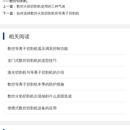
——数控切割机。
上一篇：
数控火焰切割机使用的三种气体
下一篇：
如何选择数控火焰切割机和等离子切割机
相关阅读
H型钢数控切割机
H型钢下料切割设备-h型钢切割设备-型钢开料
数控等离子切割机弧压调高控制功能
机-全自动数控型钢机-型钢数控切割机-H型钢数
控等离子切割机-...
龙门式数控切割机的选型技巧
2022-03-19
激光切割机与等离子切割机的介绍
数控龙门火焰等离子切割机
数控等离子切割机冬季的防护措施
YCLM-4000数控龙门火焰等离子切割机-龙门式
数控等离子火焰两用切割机本机型主要应用于
数控火焰切割机出现倾斜什么原因造成
中、大幅面板...
2021-08-08
便携式数控切割机设备的应用
五轴四联动坡口相贯线切割机
设备描述： YC-XGX五轴四联动相贯线切割机(5