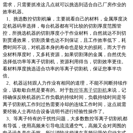
需求，只需要抓准这几点就可以挑选到适合自己厂房作业的
效率机器。
1、挑选数控切割机嘛，主要就看自己的材料，金属厚度决
定机器码率选择，每台机器都有可比较的切割厚度范围管
控，所挑选机器的切割厚度小于作业材料，自然就达不到切
割贯通效果，切割质量也达不到保证，且工作效率低下，耗
费时间不说，对机器本身的寿命也是较大的损耗，而大于作
业材料厚度时，又多耗资源，如果切割薄的金属，自然优先
选择低功率等离子切割机，资源利用得当，切割效率更佳。
看材料厚度挑选适合功率的等离子切割机，保证您事半功
倍。
2、机器运转跟人力作业有相同的道理，不能不间断持续作
业，该歇歇自然是要有的。对于
数控等离子切割机
来说，记
得确保反映机器的工作负载的持续时间，负载持续时间是等
离子切割机工作到过热需要冷却的连续工作时间，这点就需
要经验人士再结合设备说明书进行经验性操作了。
3、等离子特有的干扰性问题，大多数数控等离子切割机都
有导弧，使用高频来引导电流流通空气，高频又会对周围的
电子设备产生干扰，所以消除这些潜在高频问题的启动方式