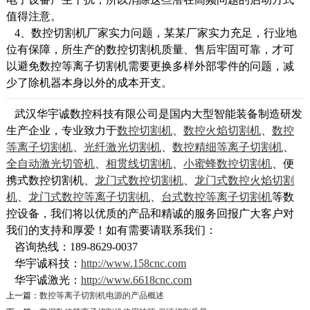
值得注意。
4、数控切割机厂家实力问题，某某厂家实力充足，行业地
位有保障，所生产的数控切割机质量、售后牢固可靠，才可
以避免数控等离子切割机需要更换多样外部零件的问题，减
少了除机器本身以外的成本开支。
武汉华宇诚数控科技有限公司是国内大型智能装备制造研发
生产企业，专业致力于
数控切割机
、
数控火焰切割机
、
数控
等离子切割机
、
光纤激光切割机
、
数控精细等离子切割机
、
全自动激光切管机
、
相贯线切割机
、
小蜜蜂数控切割机
、便
携式数控切割机、
龙门式数控切割机
、
龙门式数控火焰切割
机
、
龙门式数控等离子切割机
、
台式数控等离子切割机
等数
控设备，我们将以优质的产品和精诚的服务回报广大客户对
我们的支持和厚爱！如有需要请联系我们：
咨询热线：189-8629-0037
华宇诚科技：
http://www.158cnc.com
华宇诚激光：
http://www.6618cnc.com
上一篇：
数控等离子切割机电源的产品概述