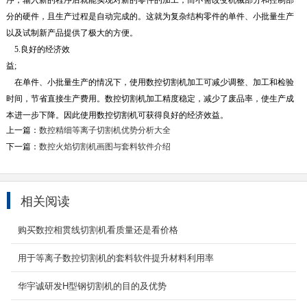
序，输入新的程序后就能实现对新的零件的加工；而不需改变机械部分和控制部
分的硬件，且生产过程是自动完成的。这就为复杂结构零件的单件、小批量生产
以及试制新产品提供了极大的方便。
5.良好的经济效
益
在单件、小批量生产的情况下，使用数控切割机加工可减少调整、加工和检验
时间，节省直接生产费用。数控切割机加工精度稳定，减少了废品率，使生产成
本进一步下降。因此使用数控切割机可获得良好的经济效益。
上一篇：
数控精细等离子切割机优势分析大全
下一篇：
数控火焰切割机画图与套料软件介绍
相关阅读
购买数控相贯线切割机看质量还是看价格
用于等离子数控切割机的套料软件提升材料利用率
旋转平台光纤激光切割机
华宇诚研发H型钢切割机的目的及优势
风管激光数控机床（又名通风管道行业异形件风