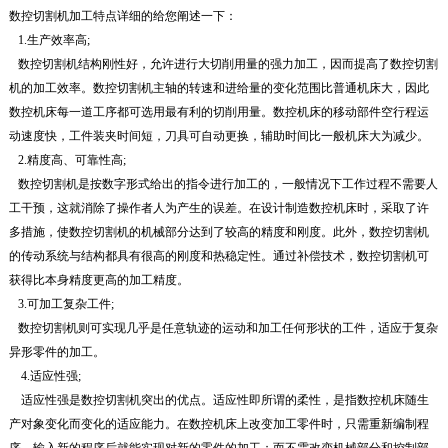
数控切割机加工特点详细的给您阐述一下：
1.生产效率高;
数控切割机结构刚性好，允许进行大切削用量的强力加工，因而提高了数控切割
机的加工效率。数控切割机主轴的转速和进给量的变化范围比普通机床大，因此
数控机床每一道工序都可选用最有利的切削用量。数控机床的移动部件空行程运
动速度快，工件装夹时间短，刀具可自动更换，辅助时间比一般机床大为减少。
2.精度高、可靠性高;
数控切割机是按数字形式给出的指令进行加工的，一般情况下工作过程不需要人
工干预，这就消除了操作者人为产生的误差。在设计制造数控机床时，采取了许
多措施，使数控切割机的机械部分达到了较高的精度和刚度。此外，数控切割机
的传动系统与结构都具有很高的刚度和热稳定性。通过补偿技术，数控切割机可
获得比本身精度更高的加工精度。
3.可加工复杂工件;
数控切割机则可实现几乎是任意轨迹的运动和加工任何形状的工件，适应于复杂
异形零件的加工。
4.适应性强;
适应性强是数控切割机突出的优点。适应性即所谓的柔性，是指数控机床随生
产对象变化而变化的适应能力。在数控机床上改变加工零件时，只需重新编制程