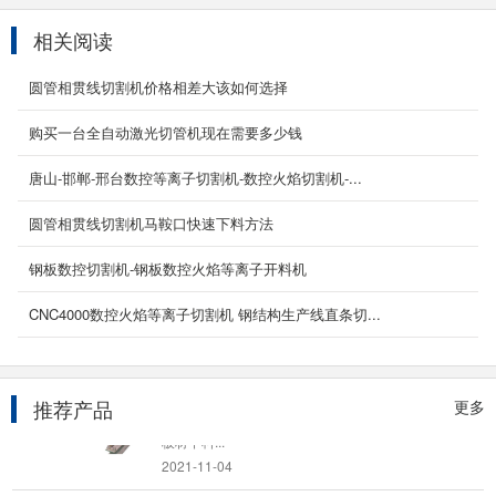
相关阅读
金属激光切管机
产品名称/型号：YC-QG6022产品特性 满足用户
圆管相贯线切割机价格相差大该如何选择
进行圆管、方管切割以及异形加工。 1、能在主
管上切...
购买一台全自动激光切管机现在需要多少钱
2026-03-13
唐山-邯郸-邢台数控等离子切割机-数控火焰切割机-...
12000w光纤激光切割机
圆管相贯线切割机马鞍口快速下料方法
产品简介 12000W光纤激光切割机是光纤激
光技术与数字控制技术完美融合，研发出这款
钢板数控切割机-钢板数控火焰等离子开料机
12000瓦光纤激光切...
2024-04-07
CNC4000数控火焰等离子切割机 钢结构生产线直条切...
龙门式数控等离子切割机
产品介绍：YCLM-4000B型龙门式数控等离子切
推荐产品
更多
割机 该型数控切割机为龙门式结构，是针对金属
板材下料...
2021-11-04