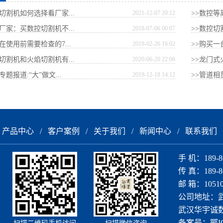
切割机如何选择看厂家...
2021-12-07 20:12
>>数控等
厂家：买数控切割机不...
2018-07-06 00:07
>>数控
在使用前需要检查的7...
2019-02-26 16:02
>>购买一
切割机和火焰切割机有...
2020-06-20 22:06
>>龙门
题报道:“大”做文...
2019-12-18 14:12
>>管道
产品中心
/
客户案例
/
关于我们
/
新闻中心
/
联系我们
手 机：189-86
传 真：189-86
邮 箱：105108
公司地址：
武汉华宇诚数
备案号：
鄂I