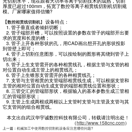
光切割水平，现在跟着大功率等离子切割技术的成熟，切割
厚度已超过100mm，拓宽了数控等离子相贯线切割机切割规
模。厂家哪家值得信懒?
【
设备特点：
数控相贯线切割机
】
1. 管子垂直或者倾斜切断；
2. 管子端部开槽，可以按照设置的参数在管子的端部开出要
求的宽度和长度的槽；
3. 管子上开各种形状的孔，用CAD画出想开孔的形状投影
到管壁上即可；
4. 管子上切割任意图形，可以按绘制的图形将其绕到管子上
切出来；
5. 管子上生支管需开的各种相贯线孔，根据主管与支管的相
对位置自动生成主管上的相贯线孔；
6. 管子上生锥形支管需开的各种相贯线孔；
7. 支管与主管相贯的支管端部相贯线生成，可以根据支管和
主管的相对位置自动生成支管的端部相贯线位置和形状；
8. 三管交汇的管端部形状，根据输入的基本参数生成三管相
汇的管端部形状；
9. 主管上生成两根或两根以上支管时支管与主管及支管与其
它支管间的组合相贯线。
本文出自武汉华宇诚数控科技有限公司，转载请注明出处！
（
http://www.158cnc.com
）
上一篇：
机械加工中使用数控切割机设备应注意哪些问题?