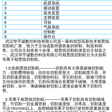
2
机臂系统
3
驱动装置
4
装夹装置
5
支撑装置
6
导轨
7
气路系统
8
控制柜
9
操作台
武汉华宇诚数控科技有限公司是一家科技型高新技术相贯线
切割机厂家，致力于主动成套焊接装备的研制、制造和销
售。公司自主创造有十余项，相贯线切割机便是自主创造之
一。武汉华宇诚数控科技有限公司相贯线切割机分为火焰和
等离子相贯线切割机。
1火焰相贯线切割机————切割具有大厚度碳钢切割能
力，切割费用较低，但存在切割变形大，切割精度不高，并
且切割速度较低，切割预热时刻、穿孔时刻长，较难习惯全
主动化操作的需求。它的应用场合首要限于碳钢、大厚度板
材切割，在中、薄碳钢板材切割上逐渐会被等离子切割代
替。
2.等离子相贯线切割机————等离子切割具有切割领域
宽，可切割一切金属管材，切割速度快，功率高，切割速度
可达10m/min以上。选用精细等离子切割已使切割质量接近激