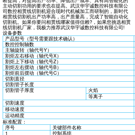
断提高，对提高出产功率、降低出产成本、具有高智能化的
主动切割功用的要求也在提高。武汉华宇诚数控科技有限公
司数控相贯线切割机迎合现时代机械加工而研制的，新时代
相贯线切割机出产功率高，出产质量高，完成了智能自动化
切割机。如果你要问相贯线哪家值得信赖?，如果您挑选相贯
线切割机厂家，我极力推荐武汉华宇诚数控科技有限公司!
设备参数
产品型号（型号需要跟技术确认）
数控控制轴数
主轴旋转（轴代号Y）
割炬左右移动（轴代号X）
割炬上下移动（轴代号Z）
割炬左右摆动（轴代号B）
割炬前后摆动（轴代号C）
切割直径
切割管子长度
切割管子厚度
火焰
等离子
切割速度
移动速度
运动精度
标准配置：
序号
关键部件名称
1
控制系统