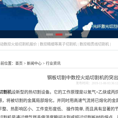
动数控火焰切割机报价
|
数控精细等离子切割机
|
数控相贯线切割机
|
当前位置：
首页
>
新闻中心
>
行业资讯
钢板切割中数控火焰切割机的突
发布时间：2019-11-06 03:36:1
切割机
设新型的热切割设备。它的工作原理是以氧气+乙炔或丙烷
源，将被切割的金属局部熔化，并同时用高速气流将已熔化的金
平整、热影响区小、工件变形度低、 操作简单, 而且具有显著的
割机是通过燃气然手使温度瞬间达到或超过切割板材的熔点，