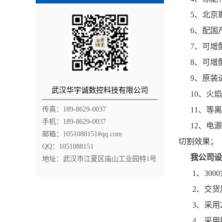
5、北京斯达
6、配国产专
7、可增配
8、可增配
9、原装进
武汉华宇诚数控科技有限公司
10、火焰穿
传真：189-8629-0037
11、等离
手机：189-8629-0037
12、电源
邮箱：1051088151#qq.com
切割效果；
QQ：1051088151
我公司设
地址：武汉市江夏区庙山工业园特1号
1、3000
2、交货周
3、采用2
4、采用抛