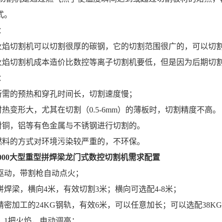
式。
：
焰切割机可以切割很厚的碳钢，它的切割范围很广的，可以切割6m
焰切割机成本造价比数控等离子切割机要低，但是因为后期切割
：
需的预热和穿孔时间长，切割速度慢；
热变形大，尤其在切割（0.5-6mm）的薄板时，切割精度不高。
铜，铝等有色金属与不锈钢进行切割的。
料的方式对环境污染较严重的，不环保。
000大型重型拼焊梁
龙门式数控切割机
需求配置
驱动，带割枪自动点火；
焊梁，横向4米，有效切割3米；横向可选配4-8米；
加工的24KG钢轨，有效6米，可以任意加长；可以选配38KG
1把火焰，电动调高；