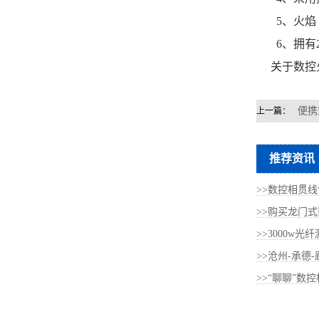
5、火焰【
6、拥有2
关于数控火
便携
上一篇：
推荐资讯
>>数控相贯线
>>购买龙门式
>>3000w光
>>沧州-承德
>>“聊聊”数