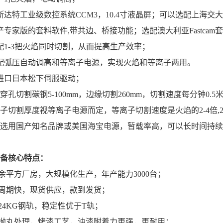
特工业级数控系统CCM3，10.4寸液晶屏；可以选配上海交大25
家版的套料软件,带共边、桥接功能；选配澳大利亚Fastcam
1-3把火焰同时切割，从而提高生产效率；
弧压自动调高和等离子电源，实现火焰和等离子两用。
口日本松下伺服驱动；
孔切割碳钢5-100mm，边缘切割260mm，切割速度每分钟0.5
子切割厚度视等离子电源而定，等离子切割速度是火焰的2-4倍,
选用国产知名品牌或美国海宝电源，暂载率高，可以长时间持续
备核心特点：
余平方厂房，大规模化生产，年产能力3000台；
期快，现货供应，款到发货；
4KG钢轨，稳定性优于T轨；
丸处理，烤漆工艺，油漆附着力更强，更耐用；