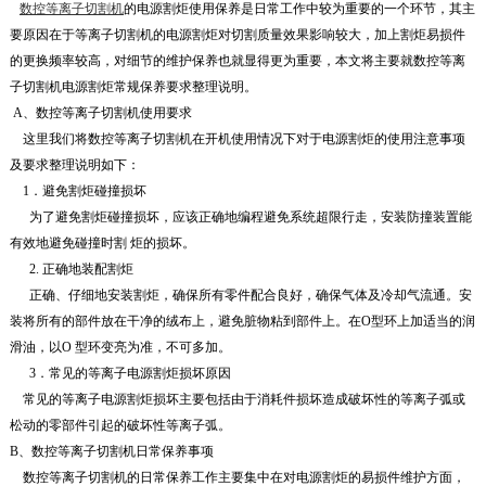
数控等离子切割机
的电源割炬使用保养是日常工作中较为重要的一个环节，其主
要原因在于等离子切割机的电源割炬对切割质量效果影响较大，加上割炬易损件
的更换频率较高，对细节的维护保养也就显得更为重要，本文将主要就数控等离
子切割机电源割炬常规保养要求整理说明。
A、数控等离子切割机使用要求
这里我们将数控等离子切割机在开机使用情况下对于电源割炬的使用注意事项
及要求整理说明如下：
1．避免割炬碰撞损坏
为了避免割炬碰撞损坏，应该正确地编程避免系统超限行走，安装防撞装置能
有效地避免碰撞时割 炬的损坏。
2. 正确地装配割炬
正确、仔细地安装割炬，确保所有零件配合良好，确保气体及冷却气流通。安
装将所有的部件放在干净的绒布上，避免脏物粘到部件上。在O型环上加适当的润
滑油，以O 型环变亮为准，不可多加。
3．常见的等离子电源割炬损坏原因
常见的等离子电源割炬损坏主要包括由于消耗件损坏造成破坏性的等离子弧或
松动的零部件引起的破坏性等离子弧。
B、数控等离子切割机日常保养事项
数控等离子切割机的日常保养工作主要集中在对电源割炬的易损件维护方面，