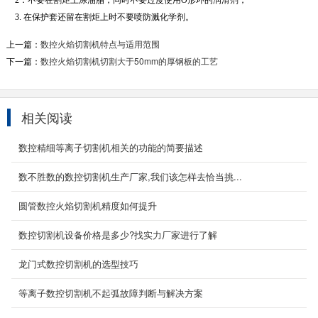
2．不要在割炬上涂油脂，同时不要过度使用O形环的润滑剂；
3. 在保护套还留在割炬上时不要喷防溅化学剂。
上一篇：
数控火焰切割机特点与适用范围
下一篇：
数控火焰切割机切割大于50mm的厚钢板的工艺
相关阅读
数控精细等离子切割机相关的功能的简要描述
龙门式数控等离子切割机
产品介绍：YCLM-4000B型龙门式数控等离子切
数不胜数的数控切割机生产厂家,我们该怎样去恰当挑...
割机 该型数控切割机为龙门式结构，是针对金属
板材下料...
圆管数控火焰切割机精度如何提升
2021-11-04
数控切割机设备价格是多少?找实力厂家进行了解
通风管道等离子切割机
龙门式数控切割机的选型技巧
通风管道等离子切割机是风管制作专用数控切割
机。采用台式龙门结构、双边驱动（切割速度可
等离子数控切割机不起弧故障判断与解决方案
达8m/min）...
2020-05-13