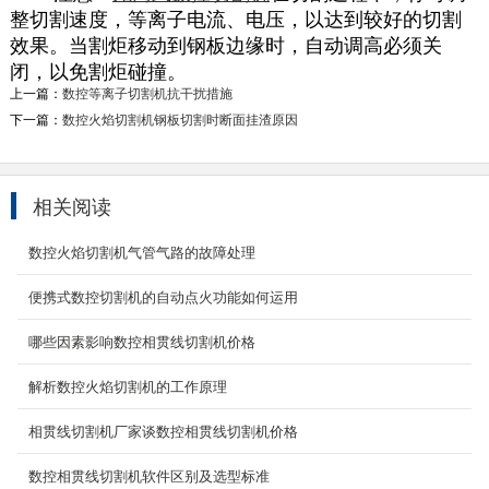
整切割速度，等离子电流、电压，以达到较好的切割
效果。当割炬移动到钢板边缘时，自动调高必须关
闭，以免割炬碰撞。
上一篇：
数控等离子切割机抗干扰措施
下一篇：
数控火焰切割机钢板切割时断面挂渣原因
相关阅读
数控火焰切割机气管气路的故障处理
便携式相贯线切割机
相贯线数控切割机（专业便携数控相贯线切割机
便携式数控切割机的自动点火功能如何运用
厂家,提供便携式管道相贯线切割机价格,等离子
相贯线...
哪些因素影响数控相贯线切割机价格
2023-03-09
解析数控火焰切割机的工作原理
2000W光纤激光切割机
相贯线切割机厂家谈数控相贯线切割机价格
产品名称：2000W光纤激光切割机 光纤2000W
激光切割机主要采用龙门数控控制，双重伺服电
数控相贯线切割机软件区别及选型标准
机驱动。配备...