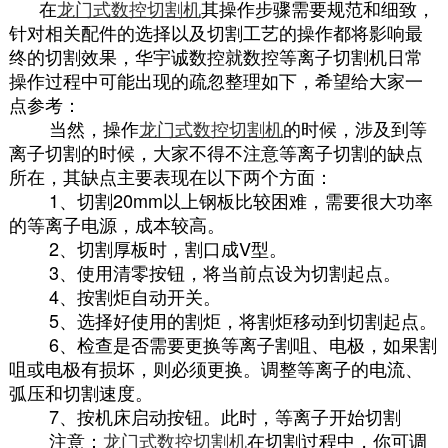
在
龙门式数控切割机
其操作步骤需要规范和细致，
针对相关配件的选择以及切割工艺的操作都将影响最
终的切割效果，华宇诚数控就数控等离子切割机日常
操作过程中可能出现的疏忽整理如下，希望给大家一
点参考：
当然，操作
龙门式数控切割机
的时候，涉及到等
离子切割的时候，大家不得不注意等离子切割的缺点
所在，其缺点主要表现在以下两个方面：
1、切割20mm以上钢板比较困难，需要很大功率
的等离子电源，成本较高。
2、切割厚板时，割口成V型。
3、使用清零按钮，将当前点设为切割起点。
4、按割炬自动开关。
5、选择好使用的割炬，将割炬移动到切割起点。
6、检查是否需要更换等离子割咀、电极，如果割
咀或电极有损坏，则必须更换。调整等离子的电流、
弧压和切割速度。
7、按机床启动按钮。此时，等离子开始切割
注意：
龙门式数控切割机
在切割过程中，你可调